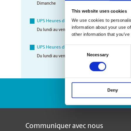
Dimanche
Closed
This website uses cookies
We use cookies to personalis
UPS Heures de ramassage
information about your use of
Du lundi au vendredi
5:00 pm
other information that you’ve
UPS Heures de ramassage aérien
Consent
Necessary
Selection
Du lundi au vendredi
2:30 pm
Deny
Numéro de suivi 
Communiquer avec nous