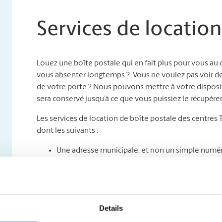
Services de location
Louez une boîte postale qui en fait plus pour vous au
vous absenter longtemps ? Vous ne voulez pas voir des c
de votre porte ? Nous pouvons mettre à votre disposit
sera conservé jusqu’à ce que vous puissiez le récupérer
Les services de location de boîte postale des centres
dont les suivants :
Une adresse municipale, et non un simple numéro
professionnelle de votre entreprise grâce à une a
que soit le service de messagerie ;
Un accès jour et nuit : venez chercher votre cou
Un service sûr de retenue et de réacheminement** 
Details
que votre courrier sera gardé sous clé jusqu’à c