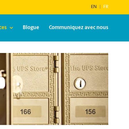
EN
|
FR
ces
Blogue
Communiquez avec nous