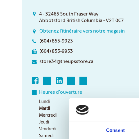
4 - 32465 South Fraser Way
Abbotsford British Columbia - V2T 0C7
Obtenez l'itinéraire vers notre magasin
(604) 855-9923
(604) 855-9953
store34@theupsstore.ca
Heures d'ouverture
Lundi
9:00 am - 6:30 pm
Mardi
9:00 am - 6:30 pm
Mercredi
9:00 am - 6:30 pm
Jeudi
9:00 am - 6:30 pm
Vendredi
9:00 am - 6:30 pm
Consent
Samedi
10:00 am - 3:00 pm