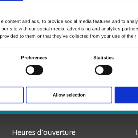
vous le réexpédier où que vous soyez.
La réception de colis de toutes les entreprises de
e content and ads, to provide social media features and to analy
 our site with our social media, advertising and analytics partn
* Offert seulement à certains centres participants.
 provided to them or that they’ve collected from your use of their
**Des frais supplémentaires peuvent s’appliquer.
Preferences
Statistics
Allow selection
:
Heures d'ouverture