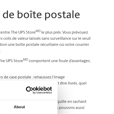
 de boîte postale
MD
 centre The UPS Store
le plus près. Vous prévoyez
olis de valeur laissés sans surveillance sur le seuil
ion une boîte postale sécuritaire où votre courrier
.
MD
 The UPS Store
comportent une foule d’avantages,
 de case postale : rehaussez l’image
dresse où tous vos colis peuvent être livrés, quel
rrier quand bon vous semble* ;
de courrier : ayant l’esprit tranquille en sachant
About
e que vous veniez le chercher. Nous pouvons aussi