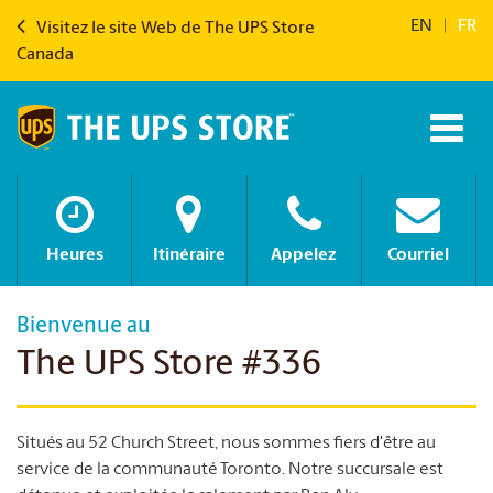
EN
|
FR
Visitez le site Web de The UPS Store
Canada
Heures
Itinéraire
Appelez
Courriel
Bienvenue au
The UPS Store #336
Situés au 52 Church Street, nous sommes fiers d'être au
service de la communauté Toronto. Notre succursale est