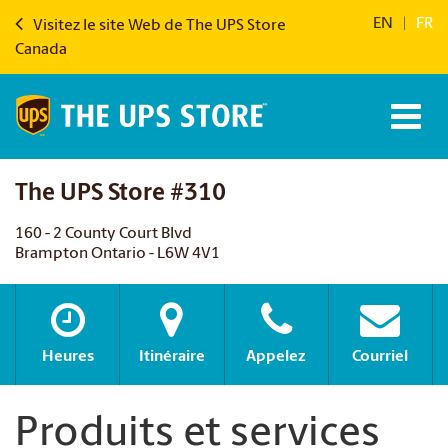
EN
|
FR
Visitez le site Web de The UPS Store
Canada
The UPS Store #310
160 - 2 County Court Blvd
Brampton Ontario - L6W 4V1
Heures
Itinéraire
Appelez
Courriel
Produits et services