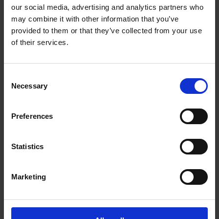
our social media, advertising and analytics partners who
The UPS Store #310
may combine it with other information that you’ve
160 - 2 County Court Blvd
Brampton Ontario - L6W 4V1
provided to them or that they’ve collected from your use
Obtenez l'itinéraire vers notre magasin
of their services.
(905) 455-0805
(905) 455-7844
Consent
store310@theupsstore.ca
Necessary
Selection
Nous suivre
Preferences
Statistics
Marketing
Heures d'ouverture
Lundi
9:00 am - 6:30 pm