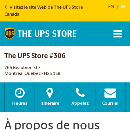
EN
|
FR
Visitez le site Web de The UPS Store
Canada
The UPS Store #306
765 Beaubien St E
Montreal Quebec - H2S 1S8
Heures
Itinéraire
Appelez
Courriel
À propos de nous