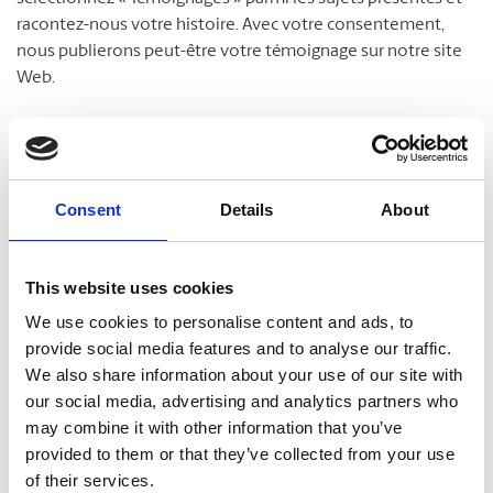
racontez-nous votre histoire. Avec votre consentement,
nous publierons peut-être votre témoignage sur notre site
Web.
Faites le tour du propriétaire
Consent
Details
About
Nous sommes fiers d’appartenir à un réseau de franchises
détenues et exploitées par des gens d’ici. Nos clients et
notre communauté nous tiennent à cœur. Après tout, c’est
This website uses cookies
ici que nous vivons et travaillons, nous aussi.
We use cookies to personalise content and ads, to
provide social media features and to analyse our traffic.
Laissez-vous surprendre par tout ce que nous vous offrons
We also share information about your use of our site with
pour vous simplifier la vie !
our social media, advertising and analytics partners who
may combine it with other information that you’ve
provided to them or that they’ve collected from your use
of their services.