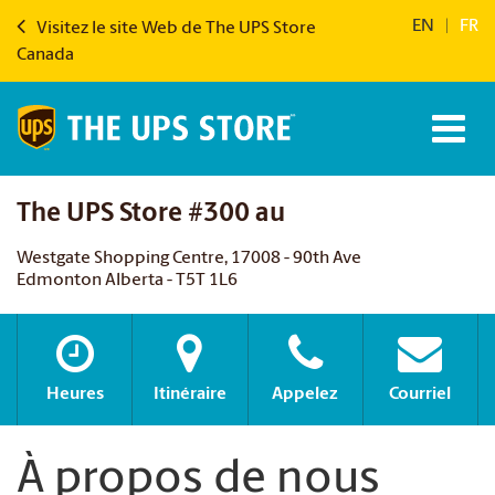
EN
|
FR
Visitez le site Web de The UPS Store
Canada
The UPS Store #300 au
Westgate Shopping Centre, 17008 - 90th Ave
Edmonton Alberta - T5T 1L6
Heures
Itinéraire
Appelez
Courriel
À propos de nous