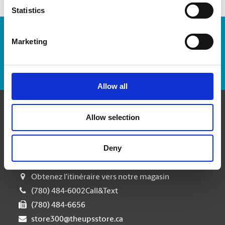
Statistics
Numéro de suivi :
Marketing
Repérer un envoi
Allow all
Allow selection
Communiquer avec nous
The UPS Store #300
Deny
Westgate Shopping Centre, 17008 - 90th Ave
Edmonton Alberta - T5T 1L6
Obtenez l'itinéraire vers notre magasin
(780) 484-6002Call&Text
(780) 484-6656
store300@theupsstore.ca