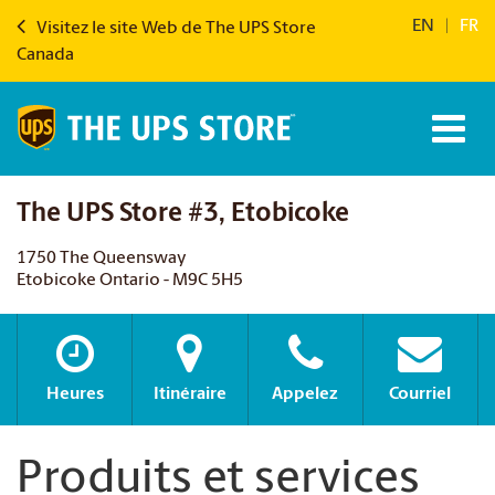
EN
|
FR
Visitez le site Web de The UPS Store
Canada
The UPS Store #3, Etobicoke
1750 The Queensway
Etobicoke Ontario - M9C 5H5
Heures
Itinéraire
Appelez
Courriel
Produits et services