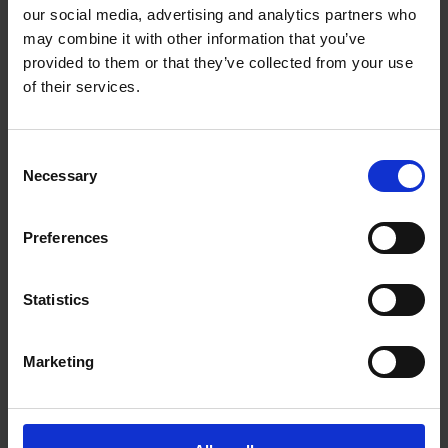
our social media, advertising and analytics partners who
The UPS Store #3, Etobicoke
may combine it with other information that you’ve
1750 The Queensway
Etobicoke Ontario - M9C 5H5
provided to them or that they’ve collected from your use
Obtenez l'itinéraire vers notre magasin
of their services.
(416) 626-2401
(416) 626-2402
Consent
store3@theupsstore.ca
Necessary
Selection
Nous suivre
Preferences
Statistics
Marketing
Heures d'ouverture
Lundi
8:30 am - 7:00 pm