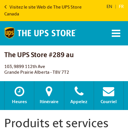
EN
|
FR
Visitez le site Web de The UPS Store
Canada
The UPS Store #289 au
103, 9899 112th Ave
Grande Prairie Alberta - T8V 7T2
Heures
Itinéraire
Appelez
Courriel
Produits et services