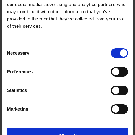
our social media, advertising and analytics partners who
The UPS Store #289
may combine it with other information that you’ve
103, 9899 112th Ave
Grande Prairie Alberta - T8V 7T2
provided to them or that they’ve collected from your use
Obtenez l'itinéraire vers notre magasin
of their services.
(780) 830-3079
(780) 830-1822
Consent
store289@theupsstore.ca
Necessary
Selection
Nous suivre
Preferences
Statistics
Marketing
Heures d'ouverture
Lundi
9:00 am - 6:30 pm