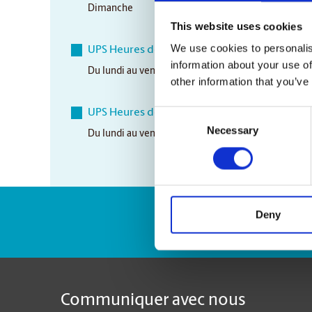
Dimanche
Closed
This website uses cookies
We use cookies to personalis
UPS Heures de ramassage
information about your use of
Du lundi au vendredi
4:15 pm
other information that you’ve
UPS Heures de ramassage aérien
Consent
Necessary
Selection
Du lundi au vendredi
2:15 pm
Deny
Numéro de suivi 
Communiquer avec nous