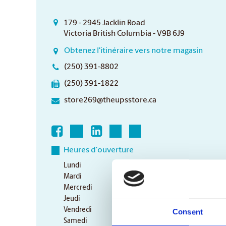
179 - 2945 Jacklin Road
Victoria British Columbia - V9B 6J9
Obtenez l'itinéraire vers notre magasin
(250) 391-8802
(250) 391-1822
store269@theupsstore.ca
Heures d'ouverture
Lundi
9:00 am - 6:30 pm
Mardi
9:00 am - 6:30 pm
Mercredi
9:00 am - 6:30 pm
Jeudi
9:00 am - 6:30 pm
Vendredi
9:00 am - 6:30 pm
Consent
Samedi
10:00 am - 3:00 pm