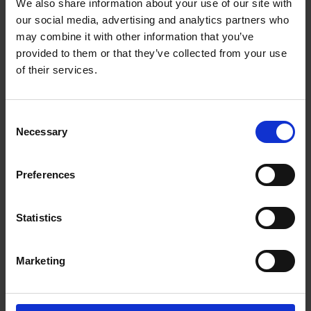
We also share information about your use of our site with
our social media, advertising and analytics partners who
The UPS Store #264
may combine it with other information that you’ve
Country Hills Town Centre, 612 - 500 Country Hills
Blvd NE
provided to them or that they’ve collected from your use
Calgary Alberta - T3K 5K3
of their services.
Obtenez l'itinéraire vers notre magasin
(403) 226-9361
(403) 226-9362
Consent
Necessary
Selection
store264@theupsstore.ca
Preferences
Nous suivre
Statistics
Marketing
Heures d'ouverture