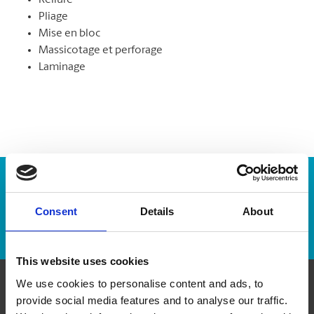
Reliure
Pliage
Mise en bloc
Massicotage et perforage
Laminage
Numéro de suivi :
Consent
Details
About
Repérer un envoi
This website uses cookies
We use cookies to personalise content and ads, to
provide social media features and to analyse our traffic.
Communiquer avec nous