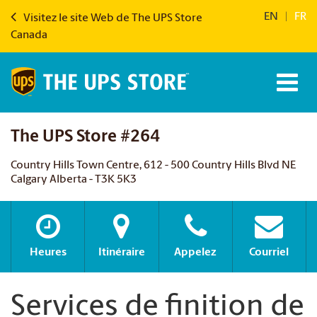
EN
|
FR
Visitez le site Web de The UPS Store
Canada
The UPS Store #264
Country Hills Town Centre, 612 - 500 Country Hills Blvd NE
Calgary Alberta - T3K 5K3
Heures
Itinéraire
Appelez
Courriel
Services de finition de