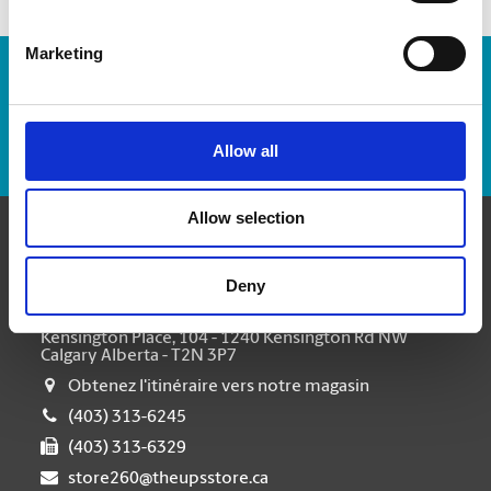
Marketing
Numéro de suivi :
Repérer un envoi
Allow all
Allow selection
Communiquer avec nous
Deny
The UPS Store #260
Kensington Place, 104 - 1240 Kensington Rd NW
Calgary Alberta - T2N 3P7
Obtenez l'itinéraire vers notre magasin
(403) 313-6245
(403) 313-6329
store260@theupsstore.ca