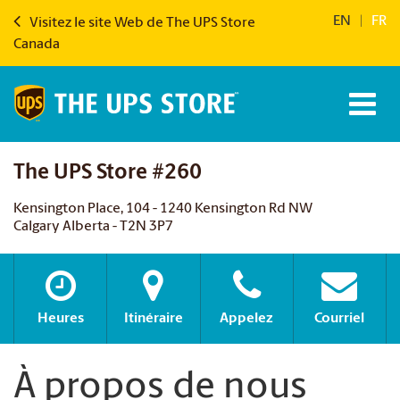
EN
|
FR
Visitez le site Web de The UPS Store
Canada
The UPS Store #260
Kensington Place, 104 - 1240 Kensington Rd NW
Calgary Alberta - T2N 3P7
Heures
Itinéraire
Appelez
Courriel
À propos de nous