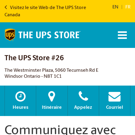
EN
|
FR
Visitez le site Web de The UPS Store
Canada
The UPS Store #26
The Westminster Plaza, 5060 Tecumseh Rd E
Windsor Ontario - N8T 1C1
Heures
Itinéraire
Appelez
Courriel
Communiquez avec