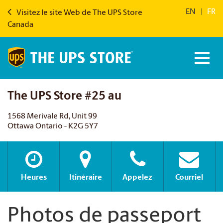
EN
|
FR
Visitez le site Web de The UPS Store
Canada
The UPS Store #25 au
1568 Merivale Rd, Unit 99
Ottawa Ontario - K2G 5Y7
Heures
Itinéraire
Appelez
Courriel
Photos de passeport