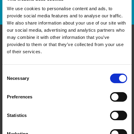
We use cookies to personalise content and ads, to
Repérer un envoi
provide social media features and to analyse our traffic.
We also share information about your use of our site with
our social media, advertising and analytics partners who
may combine it with other information that you’ve
Communiquer avec nous
provided to them or that they’ve collected from your use
of their services.
The UPS Store #25
1568 Merivale Rd, Unit 99
Ottawa Ontario - K2G 5Y7
Consent
Obtenez l'itinéraire vers notre magasin
Necessary
Selection
(613) 226-6810
(613) 226-6913
Preferences
store25@theupsstore.ca
Statistics
Nous suivre
Marketing