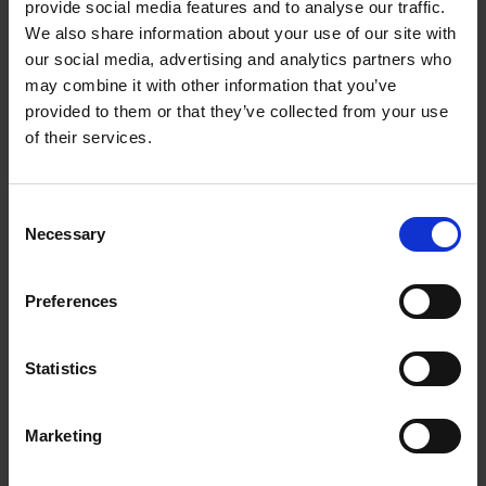
provide social media features and to analyse our traffic.
We also share information about your use of our site with
The UPS Store #244
8 - 6014 Vedder Rd
our social media, advertising and analytics partners who
Chilliwack British Columbia - V2R 5P5
may combine it with other information that you’ve
Obtenez l'itinéraire vers notre magasin
provided to them or that they’ve collected from your use
(604) 858-9938
of their services.
(604) 858-9359
store244@theupsstore.ca
Consent
Necessary
Selection
Nous suivre
Preferences
Statistics
Heures d'ouverture
Marketing