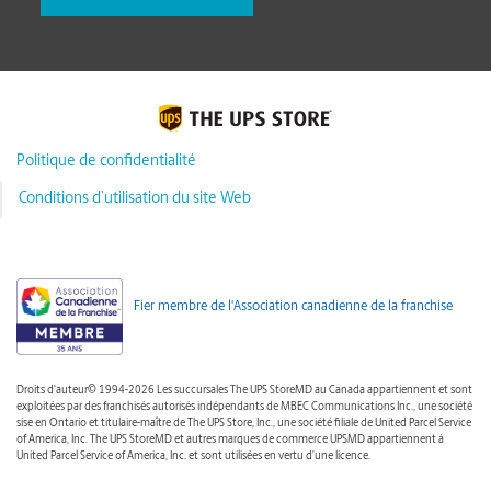
Politique de confidentialité
Conditions d’utilisation du site Web
Fier membre de l'Association canadienne de la franchise
Droits d'auteur© 1994-2026 Les succursales The UPS StoreMD au Canada appartiennent et sont
exploitées par des franchisés autorisés indépendants de MBEC Communications Inc., une société
sise en Ontario et titulaire-maître de The UPS Store, Inc., une société filiale de United Parcel Service
of America, Inc. The UPS StoreMD et autres marques de commerce UPSMD appartiennent à
United Parcel Service of America, Inc. et sont utilisées en vertu d’une licence.