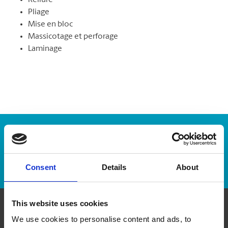
Reliure
Pliage
Mise en bloc
Massicotage et perforage
Laminage
Numéro de suivi :
Repérer un envoi
Consent
Details
About
This website uses cookies
Communiquer avec nous
We use cookies to personalise content and ads, to