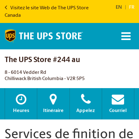
EN
|
FR
Visitez le site Web de The UPS Store
Canada
The UPS Store #244 au
8 - 6014 Vedder Rd
Chilliwack British Columbia - V2R 5P5
Heures
Itinéraire
Appelez
Courriel
Services de finition de