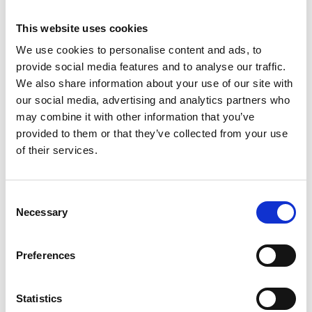
Avis de réception des colis et du courrier
Retenue et réacheminement du courrier
This website uses cookies
Apprendre davantage
We use cookies to personalise content and ads, to
provide social media features and to analyse our traffic.
We also share information about your use of our site with
our social media, advertising and analytics partners who
may combine it with other information that you’ve
provided to them or that they’ve collected from your use
of their services.
Consent
Necessary
Selection
Preferences
Services de finition de documents
Donnez fière allure à vos documents grâce à nos services de
Statistics