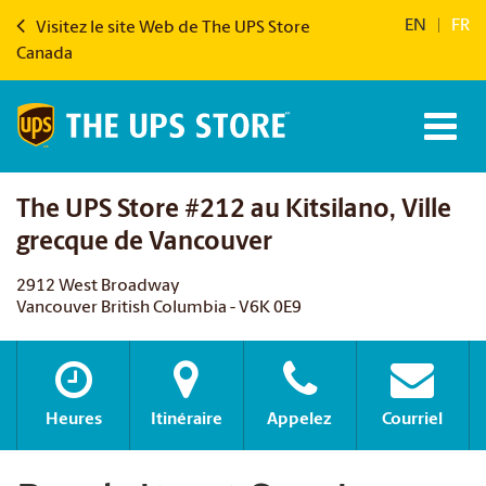
EN
|
FR
Visitez le site Web de The UPS Store
Canada
The UPS Store #212 au Kitsilano, Ville
grecque de Vancouver
2912 West Broadway
Vancouver British Columbia - V6K 0E9
Heures
Itinéraire
Appelez
Courriel