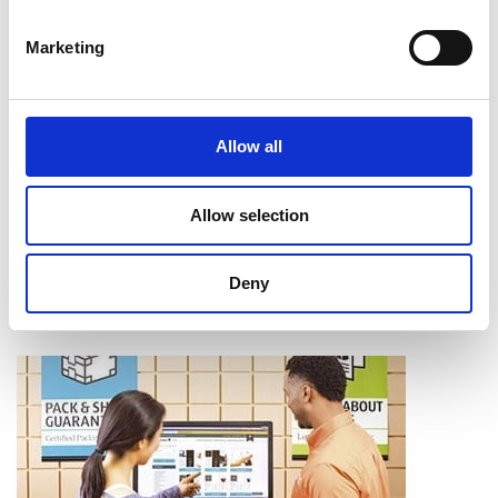
finition. Nos services comprennent notamment ce qui suit :
Marketing
Intercalaires à onglet
Assemblage
Reliure
Pliage
Allow all
Mise en bloc
Coupe et perforage
Laminage
Allow selection
Apprendre davantage
Deny