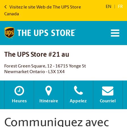
EN
|
FR
Visitez le site Web de The UPS Store
Canada
The UPS Store #21 au
Forest Green Square, 12 - 16715 Yonge St
Newmarket Ontario - L3X 1X4
Heures
Itinéraire
Appelez
Courriel
Communiquez avec