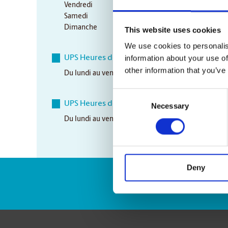
Vendredi
9:00 am - 6:30 pm
Samedi
10:00 am - 3:00 pm
Dimanche
Closed
This website uses cookies
We use cookies to personalis
information about your use of
UPS Heures de ramassage
other information that you’ve
Du lundi au vendredi
3:00 pm
Consent
UPS Heures de ramassage aérien
Necessary
Selection
Du lundi au vendredi
3:00 pm
Deny
Numéro de suivi 