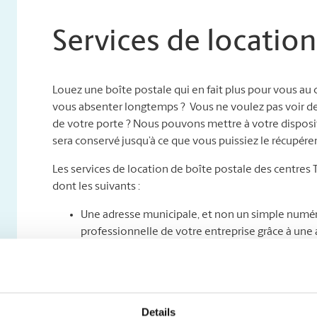
Services de location
Louez une boîte postale qui en fait plus pour vous au
vous absenter longtemps ? Vous ne voulez pas voir des c
de votre porte ? Nous pouvons mettre à votre disposit
sera conservé jusqu’à ce que vous puissiez le récupérer
Les services de location de boîte postale des centres
dont les suivants :
Une adresse municipale, et non un simple numéro
professionnelle de votre entreprise grâce à une a
que soit le service de messagerie ;
Un accès jour et nuit : venez chercher votre cou
Un service sûr de retenue et de réacheminement** 
que votre courrier sera gardé sous clé jusqu’à c
Details