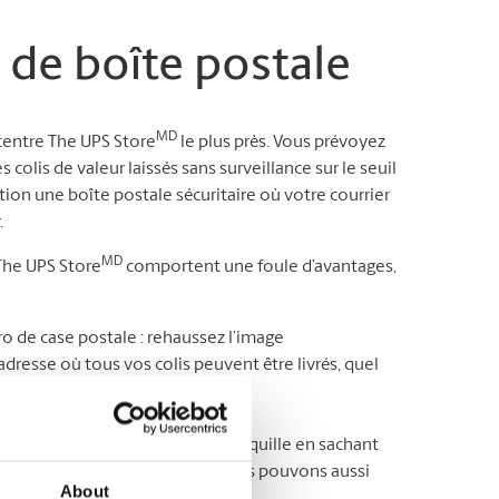
 de boîte postale
MD
 centre The UPS Store
le plus près. Vous prévoyez
olis de valeur laissés sans surveillance sur le seuil
ion une boîte postale sécuritaire où votre courrier
.
MD
 The UPS Store
comportent une foule d’avantages,
 de case postale : rehaussez l’image
dresse où tous vos colis peuvent être livrés, quel
rrier quand bon vous semble* ;
de courrier : ayant l’esprit tranquille en sachant
e que vous veniez le chercher. Nous pouvons aussi
About