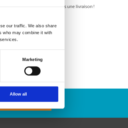
 messagerie : ne ratez plus jamais une livraison !
se our traffic. We also share
ers who may combine it with
 services.
Marketing
Allow all
Repérer un envoi