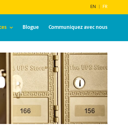
EN
|
FR
ces
Blogue
Communiquez avec nous