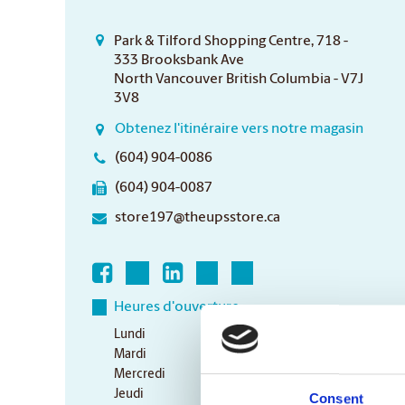
Park & Tilford Shopping Centre, 718 -
333 Brooksbank Ave
North Vancouver British Columbia - V7J
3V8
Obtenez l'itinéraire vers notre magasin
(604) 904-0086
(604) 904-0087
store197@theupsstore.ca
Heures d'ouverture
Lundi
9:00 am - 6:30 pm
Mardi
9:00 am - 6:30 pm
Mercredi
9:00 am - 6:30 pm
Jeudi
9:00 am - 6:30 pm
Consent