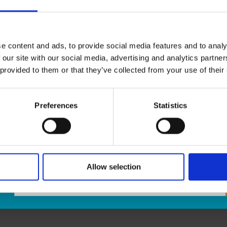
vous le réexpédier où que vous soyez.
La réception de colis de toutes les entreprises de
e content and ads, to provide social media features and to analy
* Offert seulement à certains centres participants.
 our site with our social media, advertising and analytics partn
**Des frais supplémentaires peuvent s’appliquer.
 provided to them or that they’ve collected from your use of their
Preferences
Statistics
Allow selection
: