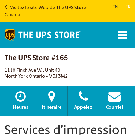
EN
|
FR
Visitez le site Web de The UPS Store
Canada
The UPS Store #165
1110 Finch Ave W. , Unit 40
North York Ontario - M3J 3M2
Heures
Itinéraire
Appelez
Courriel
Services d’impression