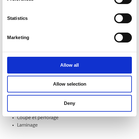
formats. Nous pouvons aussi les monter sur un support et
les laminer pour en améliorer l’aspect et la durabilité.
Statistics
Marketing
Finition de documents
Démarquez-vous par la qualité de vos documents et de vos
présentations. Nous offrons notamment les services
Allow all
suivants :
Intercalaires à onglet
Allow selection
Assemblage
Reliure
Deny
Pliage
Mise en bloc
Coupe et perforage
Laminage