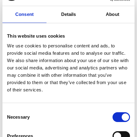
Services de graphisme
Consent
Details
About
Banderoles
This website uses cookies
Des salons commerciaux aux inaugurations officielles, les
We use cookies to personalise content and ads, to
banderoles attirent l’attention et communiquent votre
provide social media features and to analyse our traffic.
message avec force. Nous offrons des banderoles de
We also share information about your use of our site with
dimensions standards ou sur mesure. Nous pouvons même
our social media, advertising and analytics partners who
les monter sur un support pour afficher clairement votre
may combine it with other information that you’ve
présence.
provided to them or that they’ve collected from your use
of their services.
Consent
Affiches
Necessary
Selection
En tant qu’experts de l’impression, nous imprimons des
affiches d’allure professionnelle dans un vaste choix de
Preferences