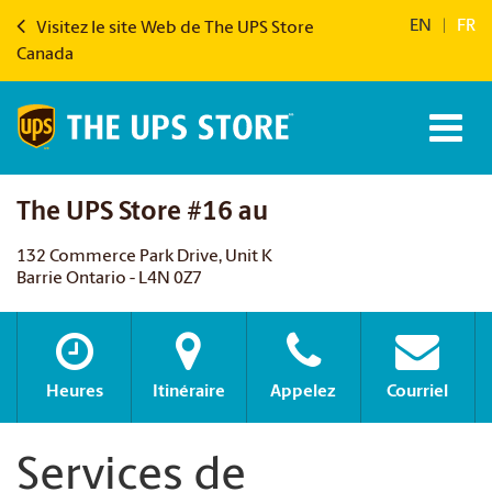
EN
|
FR
Visitez le site Web de The UPS Store
Canada
The UPS Store #16 au
132 Commerce Park Drive, Unit K
Barrie Ontario - L4N 0Z7
Heures
Itinéraire
Appelez
Courriel
Services de