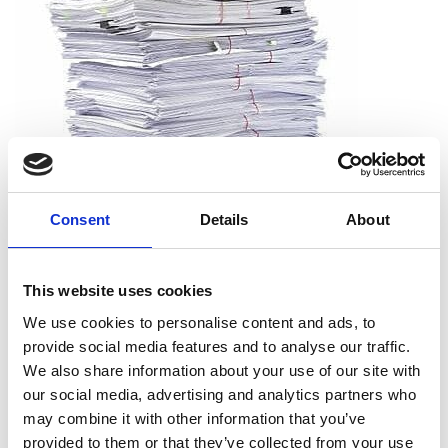
Consent
Details
About
Que puis-je déchiqueter ?
This website uses cookies
Vous pouvez déchiqueter tous les types de papier, dont le
We use cookies to personalise content and ads, to
papier d’impression, les reçus, les notes et les sorties
provide social media features and to analyse our traffic.
d’imprimante. Et vous n’avez pas à vous soucier de retirer les
We also share information about your use of our site with
agrafes, les trombones ou les chemises. Nous acceptons les
our social media, advertising and analytics partners who
documents tels qu’ils sont.
may combine it with other information that you’ve
provided to them or that they’ve collected from your use