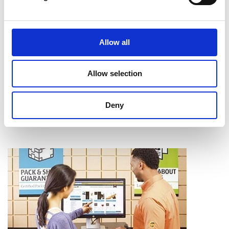
Intercalaires à onglet
Assemblage
Reliure
Allow all
Pliage
Mise en bloc
Coupe et perforage
Allow selection
Laminage
Apprendre davantage
Deny