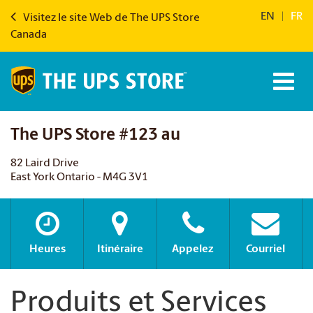
EN
|
FR
Visitez le site Web de The UPS Store
Canada
The UPS Store #123 au
82 Laird Drive
East York Ontario - M4G 3V1
Heures
Itinéraire
Appelez
Courriel
Produits et Services