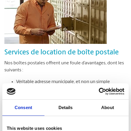
Services de location de boîte postale
Nos boîtes postales offrent une foule d’avantages, dont les
suivants :
Véritable adresse municipale, et non un simple
numéro de case postale
Réception de colis livrés par toutes les entreprises de
messagerie
Consent
Details
About
Accès sécuritaire à votre boîte postale en tout temps,
jour et nuit*
Avis de réception des colis et du courrier
This website uses cookies