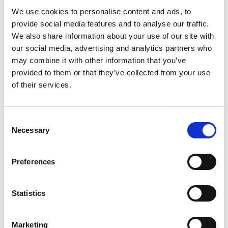
Retenue et réacheminement du courrier
We use cookies to personalise content and ads, to
Apprendre davantage
provide social media features and to analyse our traffic.
We also share information about your use of our site with
our social media, advertising and analytics partners who
may combine it with other information that you’ve
provided to them or that they’ve collected from your use
of their services.
Consent
Necessary
Selection
Preferences
Services de finition de documents
Statistics
Donnez fière allure à vos documents grâce à nos services de
finition. Nos services comprennent notamment ce qui suit :
Marketing