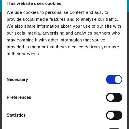
This website uses cookies
We use cookies to personalise content and ads, to
provide social media features and to analyse our traffic.
We also share information about your use of our site with
Communiquer avec nous
our social media, advertising and analytics partners who
may combine it with other information that you’ve
The UPS Store #108
provided to them or that they’ve collected from your use
234-5149 Country Hills Boulevard Northwest
of their services.
Calgary Alberta - T3A 5K8
Obtenez l'itinéraire vers notre magasin
(403) 547-4000
Consent
(403) 547-4317
Necessary
Selection
store108@theupsstore.ca
Preferences
Nous suivre
Statistics