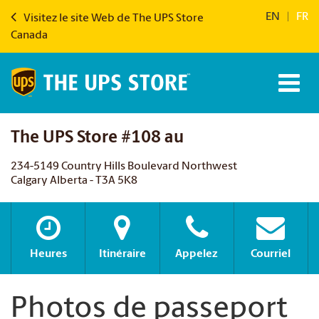
EN
|
FR
Visitez le site Web de The UPS Store
Canada
The UPS Store #108 au
234-5149 Country Hills Boulevard Northwest
Calgary Alberta - T3A 5K8
Heures
Itinéraire
Appelez
Courriel
Photos de passeport