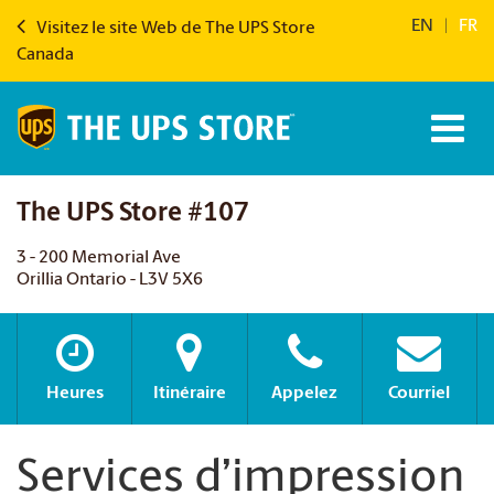
EN
|
FR
Visitez le site Web de The UPS Store
Canada
The UPS Store #107
3 - 200 Memorial Ave
Orillia Ontario - L3V 5X6
Heures
Itinéraire
Appelez
Courriel
Services d’impression