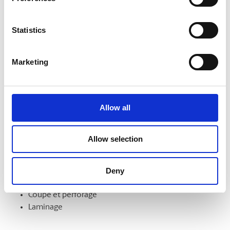
formats. Nous pouvons aussi les monter sur un support et
les laminer pour en améliorer l’aspect et la durabilité.
Statistics
Marketing
Finition de documents
Démarquez-vous par la qualité de vos documents et de vos
présentations. Nous offrons notamment les services
Allow all
suivants :
Intercalaires à onglet
Allow selection
Assemblage
Reliure
Deny
Pliage
Mise en bloc
Coupe et perforage
Laminage