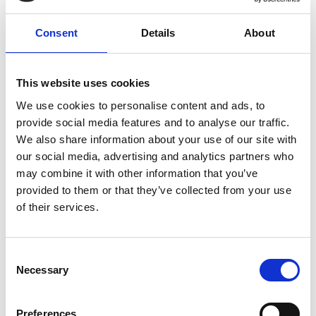
Services de graphisme
Consent
Details
About
Banderoles
This website uses cookies
Des salons commerciaux aux inaugurations officielles, les
We use cookies to personalise content and ads, to
banderoles attirent l’attention et communiquent votre
provide social media features and to analyse our traffic.
message avec force. Nous offrons des banderoles de
We also share information about your use of our site with
dimensions standards ou sur mesure. Nous pouvons même
our social media, advertising and analytics partners who
les monter sur un support pour afficher clairement votre
may combine it with other information that you’ve
présence.
provided to them or that they’ve collected from your use
of their services.
Consent
Affiches
Necessary
Selection
En tant qu’experts de l’impression, nous imprimons des
affiches d’allure professionnelle dans un vaste choix de
Preferences