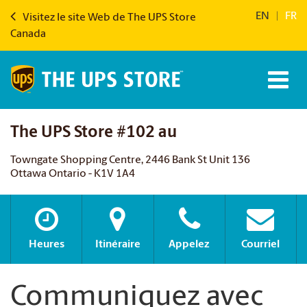
EN
|
FR
Visitez le site Web de The UPS Store
Canada
The UPS Store #102 au
Towngate Shopping Centre, 2446 Bank St Unit 136
Ottawa Ontario - K1V 1A4
Heures
Itinéraire
Appelez
Courriel
Communiquez avec