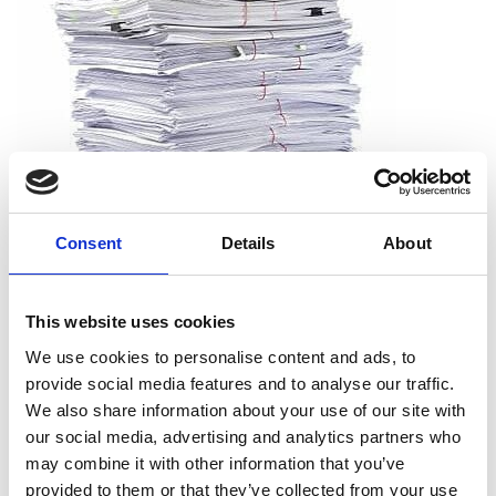
Consent
Details
About
Que puis-je déchiqueter ?
This website uses cookies
Vous pouvez déchiqueter tous les types de papier, dont le
We use cookies to personalise content and ads, to
papier d’impression, les reçus, les notes et les sorties
provide social media features and to analyse our traffic.
d’imprimante. Et vous n’avez pas à vous soucier de retirer les
We also share information about your use of our site with
agrafes, les trombones ou les chemises. Nous acceptons les
our social media, advertising and analytics partners who
documents tels qu’ils sont.
may combine it with other information that you’ve
provided to them or that they’ve collected from your use