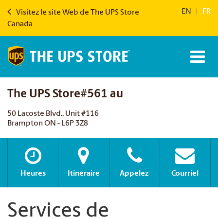
EN
|
FR
Visitez le site Web de The UPS Store
Canada
The UPS Store#561 au
50 Lacoste Blvd., Unit #116
Brampton ON - L6P 3Z8
Heures
Itinéraire
Appelez
Courriel
Services de