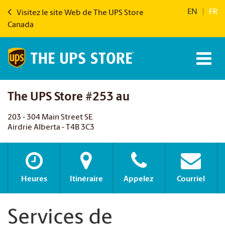
EN
|
FR
Visitez le site Web de The UPS Store
Canada
The UPS Store #253 au
203 - 304 Main Street SE
Airdrie Alberta - T4B 3C3
Heures
Itinéraire
Appelez
Courriel
Services de