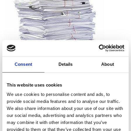
Consent
Details
About
Que puis-je déchiqueter ?
This website uses cookies
Vous pouvez déchiqueter tous les types de papier, dont le
We use cookies to personalise content and ads, to
papier d’impression, les reçus, les notes et les sorties
provide social media features and to analyse our traffic.
d’imprimante. Et vous n’avez pas à vous soucier de retirer les
We also share information about your use of our site with
agrafes, les trombones ou les chemises. Nous acceptons les
our social media, advertising and analytics partners who
documents tels qu’ils sont.
may combine it with other information that you’ve
provided to them or that they’ve collected from your use