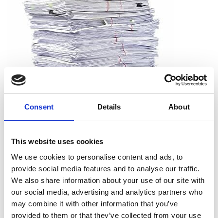
Consent
Details
About
Que puis-je déchiqueter ?
This website uses cookies
Vous pouvez déchiqueter tous les types de papier, dont le
We use cookies to personalise content and ads, to
papier d’impression, les reçus, les notes et les sorties
provide social media features and to analyse our traffic.
d’imprimante. Et vous n’avez pas à vous soucier de retirer les
We also share information about your use of our site with
agrafes, les trombones ou les chemises. Nous acceptons les
our social media, advertising and analytics partners who
documents tels qu’ils sont.
may combine it with other information that you’ve
provided to them or that they’ve collected from your use