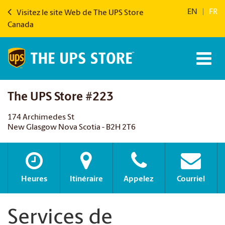
EN
|
FR
Visitez le site Web de The UPS Store
Canada
The UPS Store #223
174 Archimedes St
New Glasgow Nova Scotia - B2H 2T6
Heures
Itinéraire
Appelez
Courriel
Services de